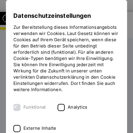
Zur Website der OTH Regensburg
Datenschutzeinstellungen
Zur Bereitstellung dieses Informationsangebots
FAKULTÄT ARCHITEKTUR
verwenden wir Cookies. Laut Gesetz können wir
Cookies auf Ihrem Gerät speichern, wenn diese
für den Betrieb dieser Seite unbedingt
Forschung
Scalalogie
Projekte
erforderlich sind (funktional). Für alle anderen
Sie
Cookie-Typen benötigen wir Ihre Einwilligung.
befinden
Sie können Ihre Einwilligung jederzeit mit
sich
Projekte
Wirkung für die Zukunft in unserer unten
auf
verlinkten Datenschutzerklärung in den Cookie
der
Einstellungen widerrufen. Dort finden Sie auch
Seite
weitere Informationen.
"Projekte"
Hier finden Sie ausgewählte Projekte, die das Institut
durchgeführt hat oder an denen es beteiligt war.
Funktional
Analytics
Externe Inhalte