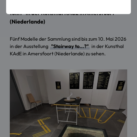
Modelle des FMIS in der Ausstellung "Stairway
to...?" in der Kunsthal KAdE in Amersfoort
(Niederlande)
Fünf Modelle der Sammlung sind bis zum 10. Mai 2026
in der Ausstellung
"Stairway to...?"
in der Kunsthal
KAdE in Amersfoort (Niederlande) zu sehen.