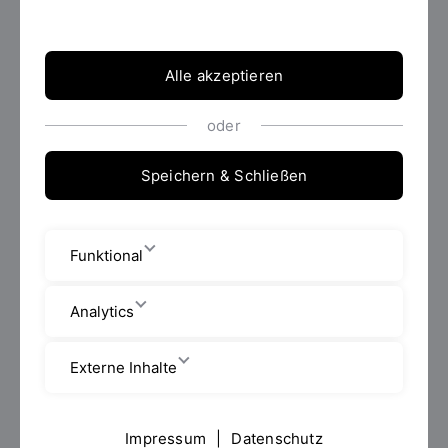
Alle akzeptieren
oder
Speichern & Schließen
Funktional
Analytics
Externe Inhalte
Eindruck aus "Stairway to..?" in der Kunsthal KAdE,
Foto: Peter Cox
Impressum
|
Datenschutz