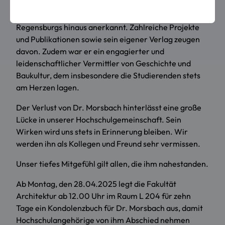
Als ausgewiesener Experte für Denkmalpflege und
Bauforschung war er weit über die Grenzen
Regensburgs hinaus anerkannt. Zahlreiche Projekte
und Publikationen sowie sein eigener Verlag zeugen
davon. Zudem war er ein engagierter und
leidenschaftlicher Vermittler von Geschichte und
Baukultur, dem insbesondere die Studierenden stets
am Herzen lagen.
Der Verlust von Dr. Morsbach hinterlässt eine große
Lücke in unserer Hochschulgemeinschaft. Sein
Wirken wird uns stets in Erinnerung bleiben. Wir
werden ihn als Kollegen und Freund sehr vermissen.
Unser tiefes Mitgefühl gilt allen, die ihm nahestanden.
Ab Montag, den 28.04.2025 legt die Fakultät
Architektur ab 12.00 Uhr im Raum L 204 für zehn
Tage ein Kondolenzbuch für Dr. Morsbach aus, damit
Hochschulangehörige von ihm Abschied nehmen