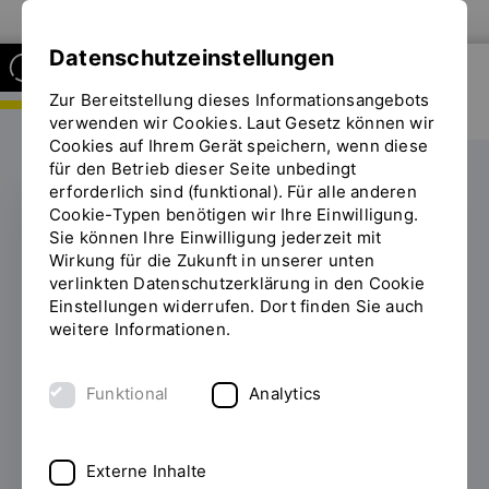
Zur Website der OTH Regensburg
Datenschutzeinstellungen
Zur Bereitstellung dieses Informationsangebots
FAKULTÄT ARCHITEKTUR
verwenden wir Cookies. Laut Gesetz können wir
Cookies auf Ihrem Gerät speichern, wenn diese
für den Betrieb dieser Seite unbedingt
erforderlich sind (funktional). Für alle anderen
Cookie-Typen benötigen wir Ihre Einwilligung.
Sie können Ihre Einwilligung jederzeit mit
SCIENCE AWARD
Wirkung für die Zukunft in unserer unten
verlinkten Datenschutzerklärung in den Cookie
Bühne frei für
Einstellungen widerrufen. Dort finden Sie auch
Wissenschaft in der
weitere Informationen.
Regensburger Altstadt
Funktional
Analytics
26.05.2026
Science Award erstmals im
Degginger verliehen: Der Verein der
Externe Inhalte
Freunde der OTH Regensburg zeichnete