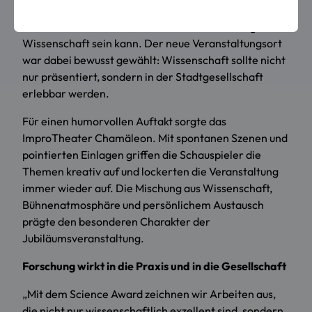
Rund 100 Gäste aus Hochschule, Wirtschaft und
Gesellschaft erlebten, wie nahbar und lebendig
Wissenschaft sein kann. Der neue Veranstaltungsort
war dabei bewusst gewählt: Wissenschaft sollte nicht
nur präsentiert, sondern in der Stadtgesellschaft
erlebbar werden.
Für einen humorvollen Auftakt sorgte das
ImproTheater Chamäleon. Mit spontanen Szenen und
pointierten Einlagen griffen die Schauspieler die
Themen kreativ auf und lockerten die Veranstaltung
immer wieder auf. Die Mischung aus Wissenschaft,
Bühnenatmosphäre und persönlichem Austausch
prägte den besonderen Charakter der
Jubiläumsveranstaltung.
Forschung wirkt in die Praxis und in die Gesellschaft
„Mit dem Science Award zeichnen wir Arbeiten aus,
die nicht nur wissenschaftlich exzellent sind, sondern